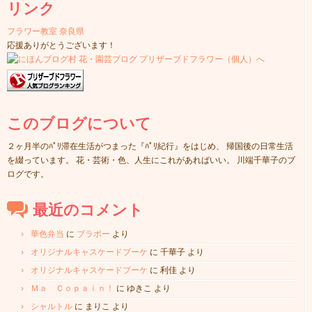
リンク
フラワー教室 奈良県
応援ありがとうございます！
このブログについて
２ヶ月半のﾊﾟﾘ滞在生活がつまった『ﾊﾟﾘ紀行』をはじめ、 帰国後の日常生活
を綴っています。 花・芸術・色、人生にこれがあればいい。 川端千華子のブ
ログです。
最近のコメント
華色弁当
に
ブラボー
より
オリジナルキャスケードブーケ
に
千華子
より
オリジナルキャスケードブーケ
に
利佳
より
Ｍａ Ｃｏｐａｉｎ！
に
ゆきこ
より
シャルトル
に
まりこ
より