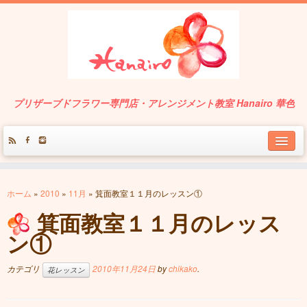
プリザーブドフラワー専門店・アレンジメント教室 Hanairo 華色
About
ホーム
»
2010
»
11月
»
箕面教室１１月のレッスン①
Service
箕面教室１１月のレッス
Works
ン①
Contact
カテゴリ
2010年11月24日
by
chikako
.
花レッスン