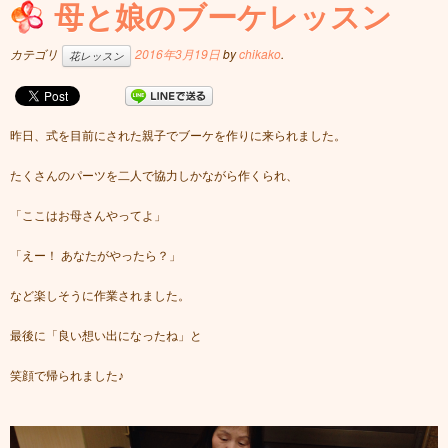
母と娘のブーケレッスン
カテゴリ
2016年3月19日
by
chikako
.
花レッスン
昨日、式を目前にされた親子でブーケを作りに来られました。
たくさんのパーツを二人で協力しかながら作くられ、
「ここはお母さんやってよ」
「えー！ あなたがやったら？」
など楽しそうに作業されました。
最後に「良い想い出になったね」と
笑顔で帰られました♪