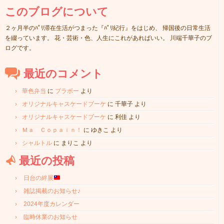
このブログについて
２ヶ月半のﾊﾟﾘ滞在生活がつまった『ﾊﾟﾘ紀行』をはじめ、 帰国後の日常生活
を綴っています。 花・芸術・色、人生にこれがあればいい。 川端千華子のブ
ログです。
最近のコメント
華色弁当
に
ブラボー
より
オリジナルキャスケードブーケ
に
千華子
より
オリジナルキャスケードブーケ
に
利佳
より
Ｍａ Ｃｏｐａｉｎ！
に
ゆきこ
より
シャルトル
に
まりこ
より
最近の投稿
日台の絆展
雑誌掲載のお知らせ♪
2024年度カレンダー
臨時休業のお知らせ