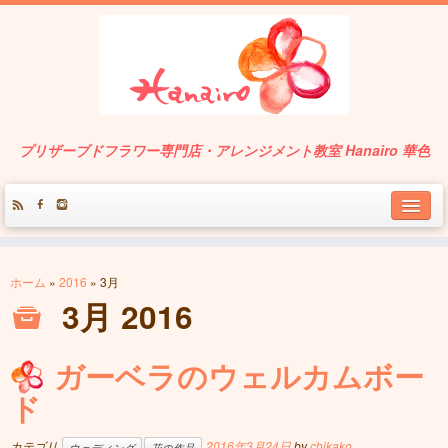
プリザーブドフラワー専門店・アレンジメント教室 Hanairo 華色
About
ホーム
»
2016
»
3月
Service
3月 2016
Works
ガーベラのウェルカムボー
Contact
ド
カテゴリ
2016年3月24日
by
chikako
.
ウェディング
花の作品