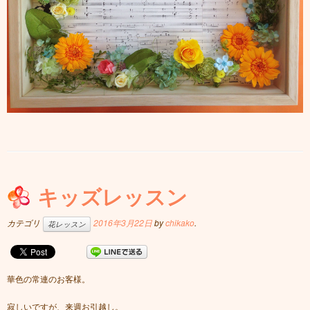
キッズレッスン
カテゴリ
2016年3月22日
by
chikako
.
花レッスン
華色の常連のお客様。
寂しいですが、来週お引越し。