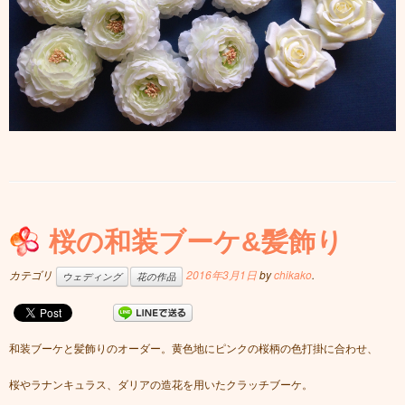
桜の和装ブーケ&髪飾り
カテゴリ
2016年3月1日
by
chikako
.
ウェディング
花の作品
和装ブーケと髪飾りのオーダー。黄色地にピンクの桜柄の色打掛に合わせ、
桜やラナンキュラス、ダリアの造花を用いたクラッチブーケ。