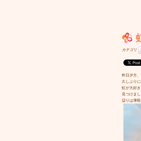
カテゴリ
昨日夕方、
久しぶりに
虹が大好き
見つけまし
辺りは薄暗