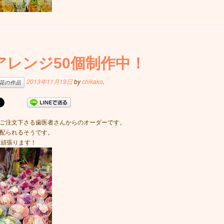
アレンジ50個制作中！
2013年11月19日
by
chikako
.
花の作品
ご注文下さる歯医者さんからのオーダーです。
配られるそうです。
、頑張ります！