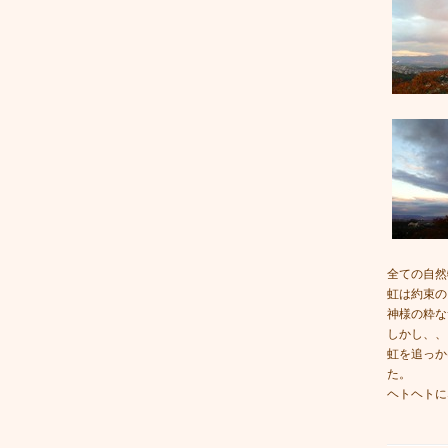
全ての自然
虹は約束の
神様の粋な
しかし、、
虹を追っか
た。
ヘトヘトに