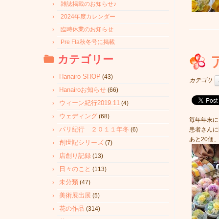
雑誌掲載のお知らせ♪
2024年度カレンダー
臨時休業のお知らせ
Pre Fla秋冬号に掲載
カテゴリー
Hanairo SHOP
(43)
カテゴリ
Hanairoお知らせ
(66)
ウィーン紀行2019.11
(4)
ウェディング
(68)
毎年年末に
パリ紀行 ２０１１年冬
(6)
患者さんに
あと20個
創世記シリーズ
(7)
店創り記録
(13)
日々のこと
(113)
未分類
(47)
美術展出展
(5)
花の作品
(314)