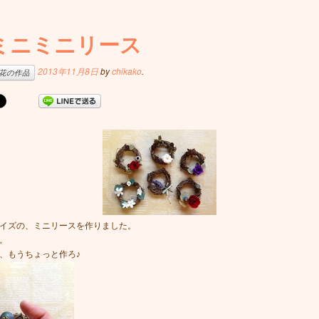
ミニミニリース
2013年11月8日
by
chikako
.
花の作品
イズの、ミニリースを作りました。
。
、もうちょっと作ろ♪