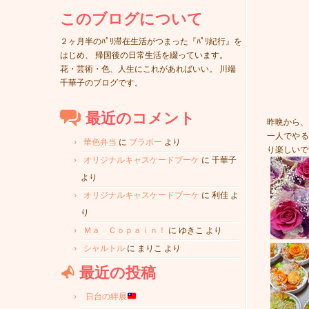
このブログについて
２ヶ月半のﾊﾟﾘ滞在生活がつまった『ﾊﾟﾘ紀行』を
はじめ、 帰国後の日常生活を綴っています。
花・芸術・色、人生にこれがあればいい。 川端
千華子のブログです。
最近のコメント
昨晩から、
一人でやる
華色弁当
に
ブラボー
より
り楽しいで
オリジナルキャスケードブーケ
に
千華子
より
オリジナルキャスケードブーケ
に
利佳
よ
り
Ｍａ Ｃｏｐａｉｎ！
に
ゆきこ
より
シャルトル
に
まりこ
より
最近の投稿
日台の絆展