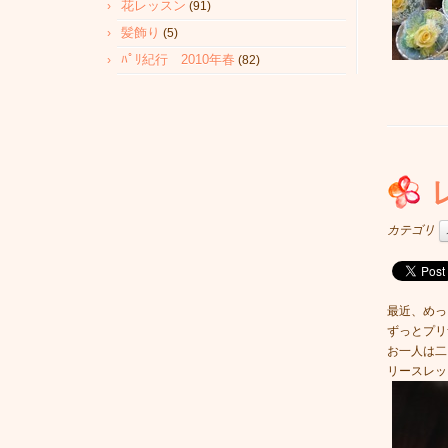
花レッスン
(91)
髪飾り
(5)
ﾊﾟﾘ紀行 2010年春
(82)
カテゴリ
最近、めっ
ずっとプリ
お一人は二
リースレッ