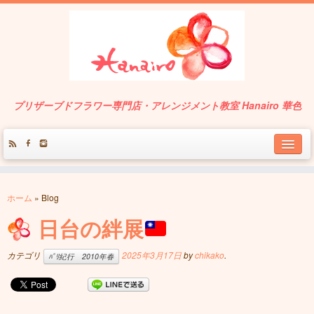
プリザーブドフラワー専門店・アレンジメント教室 Hanairo 華色
About
ホーム
»
Blog
Service
日台の絆展
Works
カテゴリ
2025年3月17日
by
chikako
.
ﾊﾟﾘ紀行 2010年春
Contact