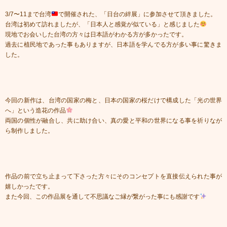
3/7〜11まで台湾
で開催された、「日台の絆展」に参加させて頂きました。
台湾は初めて訪れましたが、「日本人と感覚が似ている」と感じました
現地でお会いした台湾の方々は日本語がわかる方が多かったです。
過去に植民地であった事もありますが、日本語を学んでる方が多い事に驚きま
した。
今回の新作は、台湾の国家の梅と、日本の国家の桜だけで構成した「光の世界
へ」という造花の作品
両国の個性が融合し、共に助け合い、真の愛と平和の世界になる事を祈りなが
ら制作しました。
作品の前で立ち止まって下さった方々にそのコンセプトを直接伝えられた事が
嬉しかったです。
また今回、この作品展を通して不思議なご縁が繋がった事にも感謝です