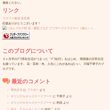
連絡ください。
リンク
フラワー教室 奈良県
応援ありがとうございます！
このブログについて
２ヶ月半のﾊﾟﾘ滞在生活がつまった『ﾊﾟﾘ紀行』をはじめ、 帰国後の日常生活
を綴っています。 花・芸術・色、人生にこれがあればいい。 川端千華子のブ
ログです。
最近のコメント
華色弁当
に
ブラボー
より
オリジナルキャスケードブーケ
に
千華子
より
オリジナルキャスケードブーケ
に
利佳
より
Ｍａ Ｃｏｐａｉｎ！
に
ゆきこ
より