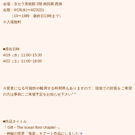
会場：京セラ美術館 2階 南回廊 西側
会期：4/19(水)〜4/23(日)
（10〜18時 最終日13時まで）
※入場無料
■滞在日時
4/19（水）11:00~15:30
4/22（土）11:00~18:00
※変更になる可能性や離席する時間帯もありますので、現地での対面をご希望
の方は事前にご来場予定をお知らせ下さい^ ^
■作品タイトル
『 Gift – The ocean floor chapter -』
・神秘の世界「海底」をアート作品にしました