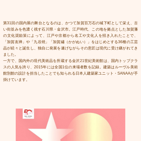
第31回の国内展の舞台となるのは、かつて加賀百万石の城下町として栄え、古
い街並みを色濃く残す石川県・金沢市。江戸時代、この地を拠点とした加賀藩
の文化奨励策によって、江戸や京都から名工や文化人を招き入れたことで、
「加賀友禅」や「九谷焼」「加賀繡（かがぬい）」をはじめとする36種の工芸
品が続々と誕生し、独自に発展を遂げながらその意匠は現代に受け継がれてき
ました。
一方で、国内外の現代美術品を所蔵する金沢21世紀美術館は、国内トップクラ
スの人気を誇り、2015年には全国1位の来場者数を記録。建築はルーヴル美術
館別館の設計を担当したことでも知られる日本人建築家ユニット・SANAAが手
掛けています。