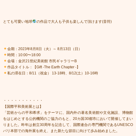
とても可愛い地球
の作品で大人も子供も楽しんで頂けます(音符)
会期：2023年8月8日（火）～ 8月13日（日）
時間：10:00〜18:00
会場：金沢21世紀美術館 市民ギャラリーB
作品タイトル：【Gift -The Earth Chapter -】
私の滞在日：8/11（祝金） 13-18時、8/12(土）10-16時
・・・・・・・・・・・
【国際平和美術展とは】
「芸術からの平和希求」をテーマに、国内外の著名美術館や文化施設、博物館
をはじめとする公的機関のご協力のもと、20カ国30都市において開催してまい
りました。昨年は創立30周年を記念して、国際連合の専門機関であるUNESCO
パリ本部での海外展を終え、また新たな節目に向けて歩み始めました。