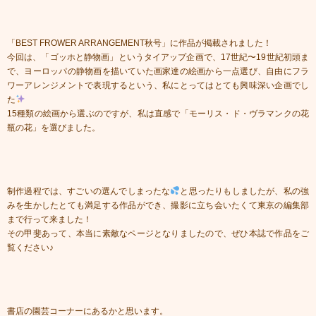
「BEST FROWER ARRANGEMENT秋号」に作品が掲載されました！
今回は、「ゴッホと静物画」というタイアップ企画で、17世紀〜19世紀初頭ま
で、ヨーロッパの静物画を描いていた画家達の絵画から一点選び、自由にフラ
ワーアレンジメントで表現するという、私にとってはとても興味深い企画でし
た
15種類の絵画から選ぶのですが、私は直感で「モーリス・ド・ヴラマンクの花
瓶の花」を選びました。
制作過程では、すごいの選んでしまったな
と思ったりもしましたが、私の強
みを生かしたとても満足する作品ができ、撮影に立ち会いたくて東京の編集部
まで行って来ました！
その甲斐あって、本当に素敵なページとなりましたので、ぜひ本誌で作品をご
覧ください♪
書店の園芸コーナーにあるかと思います。