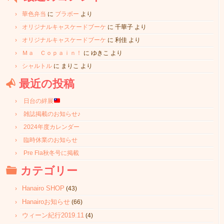
華色弁当
に
ブラボー
より
オリジナルキャスケードブーケ
に
千華子
より
オリジナルキャスケードブーケ
に
利佳
より
Ｍａ Ｃｏｐａｉｎ！
に
ゆきこ
より
シャルトル
に
まりこ
より
最近の投稿
日台の絆展
雑誌掲載のお知らせ♪
2024年度カレンダー
臨時休業のお知らせ
Pre Fla秋冬号に掲載
カテゴリー
Hanairo SHOP
(43)
Hanairoお知らせ
(66)
ウィーン紀行2019.11
(4)