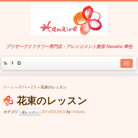
プリザーブドフラワー専門店・アレンジメント教室 Hanairo 華色
About
ホーム
»
2014
»
2月
»
花束のレッスン
Service
花束のレッスン
Works
カテゴリ
2014年2月6日
by
chikako
.
花レッスン
Contact