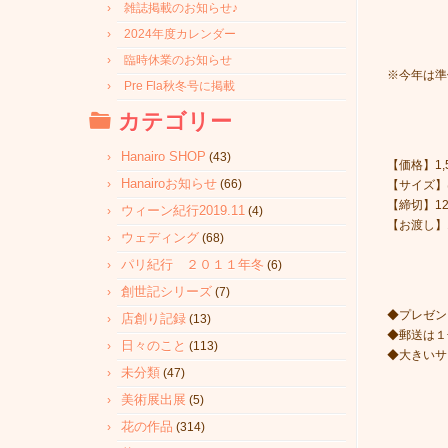
雑誌掲載のお知らせ♪
2024年度カレンダー
臨時休業のお知らせ
※今年は準
Pre Fla秋冬号に掲載
カテゴリー
Hanairo SHOP
(43)
【価格】1,
Hanairoお知らせ
(66)
【サイズ】
【締切】12
ウィーン紀行2019.11
(4)
【お渡し】
ウェディング
(68)
パリ紀行 ２０１１年冬
(6)
創世記シリーズ
(7)
◆プレゼン
店創り記録
(13)
◆郵送は１
日々のこと
(113)
◆大きいサ
未分類
(47)
美術展出展
(5)
花の作品
(314)