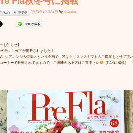
Pre Fla秋冬号に掲載
2023年10月24日
by
chikako
.
ﾊﾟﾘ紀行 2010年春
のお知らせ】
ra秋冬号」に作品が掲載されました！
＆Winterアレンジ大特集＞という企画で、私はクリスマスギフトのご提案をさせて頂
コーナーで販売されてますので、ご興味のある方はご覧下さい
（P.14に掲載）