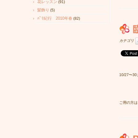
花レッスン
(91)
髪飾り
(5)
ﾊﾟﾘ紀行 2010年春
(82)
カテゴリ
10/27〜
ご用の方は