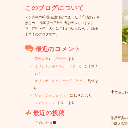
このブログについて
２ヶ月半のﾊﾟﾘ滞在生活がつまった『ﾊﾟﾘ紀行』を
はじめ、 帰国後の日常生活を綴っています。
花・芸術・色、人生にこれがあればいい。 川端
千華子のブログです。
最近のコメント
華色弁当
に
ブラボー
より
オリジナルキャスケードブーケ
に
千華子
より
オリジナルキャスケードブーケ
に
利佳
よ
り
華色カ
Ｍａ Ｃｏｐａｉｎ！
に
ゆきこ
より
シャルトル
に
まりこ
より
最近の投稿
作品写真の
日台の絆展
ご購入希望