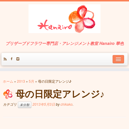
プリザーブドフラワー専門店・アレンジメント教室 Hanairo 華色
About
ホーム
»
2013
»
5月
»
母の日限定アレンジ♪
Service
母の日限定アレンジ♪
Works
カテゴリ
2013年5月3日
by
chikako
.
未分類
Contact