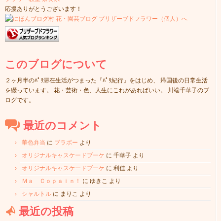
応援ありがとうございます！
このブログについて
２ヶ月半のﾊﾟﾘ滞在生活がつまった『ﾊﾟﾘ紀行』をはじめ、 帰国後の日常生活
を綴っています。 花・芸術・色、人生にこれがあればいい。 川端千華子のブ
ログです。
最近のコメント
華色弁当
に
ブラボー
より
オリジナルキャスケードブーケ
に
千華子
より
オリジナルキャスケードブーケ
に
利佳
より
Ｍａ Ｃｏｐａｉｎ！
に
ゆきこ
より
シャルトル
に
まりこ
より
最近の投稿