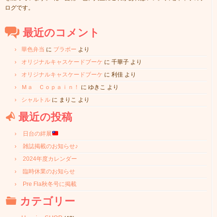
ログです。
最近のコメント
華色弁当
に
ブラボー
より
オリジナルキャスケードブーケ
に
千華子
より
オリジナルキャスケードブーケ
に
利佳
より
Ｍａ Ｃｏｐａｉｎ！
に
ゆきこ
より
シャルトル
に
まりこ
より
最近の投稿
日台の絆展
雑誌掲載のお知らせ♪
2024年度カレンダー
臨時休業のお知らせ
Pre Fla秋冬号に掲載
カテゴリー