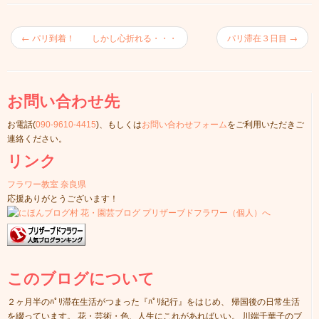
←
パリ到着！ しかし心折れる・・・
パリ滞在３日目
→
お問い合わせ先
お電話(
090-9610-4415
)、もしくは
お問い合わせフォーム
をご利用いただきご
連絡ください。
リンク
フラワー教室 奈良県
応援ありがとうございます！
このブログについて
２ヶ月半のﾊﾟﾘ滞在生活がつまった『ﾊﾟﾘ紀行』をはじめ、 帰国後の日常生活
を綴っています。 花・芸術・色、人生にこれがあればいい。 川端千華子のブ