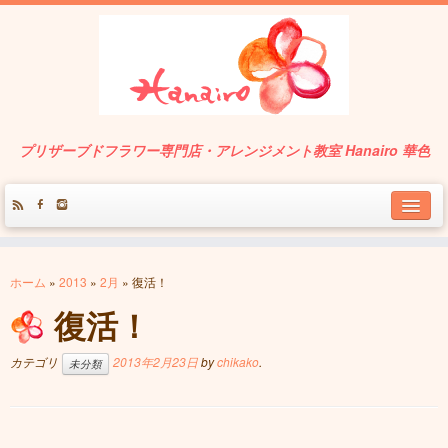
プリザーブドフラワー専門店・アレンジメント教室 Hanairo 華色
About
ホーム
»
2013
»
2月
»
復活！
Service
復活！
Works
カテゴリ
2013年2月23日
by
chikako
.
未分類
Contact