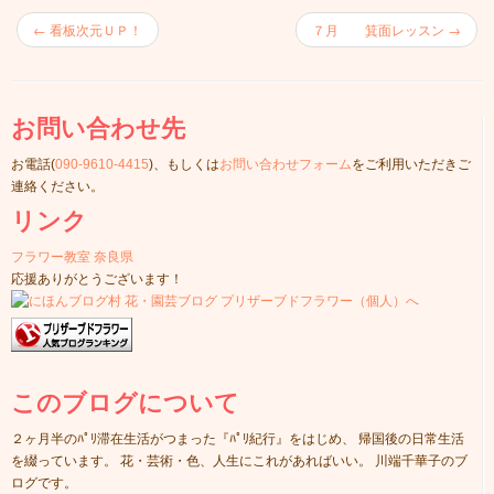
←
看板次元ＵＰ！
７月 箕面レッスン
→
お問い合わせ先
お電話(
090-9610-4415
)、もしくは
お問い合わせフォーム
をご利用いただきご
連絡ください。
リンク
フラワー教室 奈良県
応援ありがとうございます！
このブログについて
２ヶ月半のﾊﾟﾘ滞在生活がつまった『ﾊﾟﾘ紀行』をはじめ、 帰国後の日常生活
を綴っています。 花・芸術・色、人生にこれがあればいい。 川端千華子のブ
ログです。