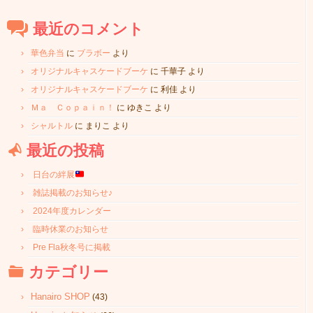
最近のコメント
華色弁当
に
ブラボー
より
オリジナルキャスケードブーケ
に
千華子
より
オリジナルキャスケードブーケ
に
利佳
より
Ｍａ Ｃｏｐａｉｎ！
に
ゆきこ
より
シャルトル
に
まりこ
より
最近の投稿
日台の絆展
雑誌掲載のお知らせ♪
2024年度カレンダー
臨時休業のお知らせ
Pre Fla秋冬号に掲載
カテゴリー
Hanairo SHOP
(43)