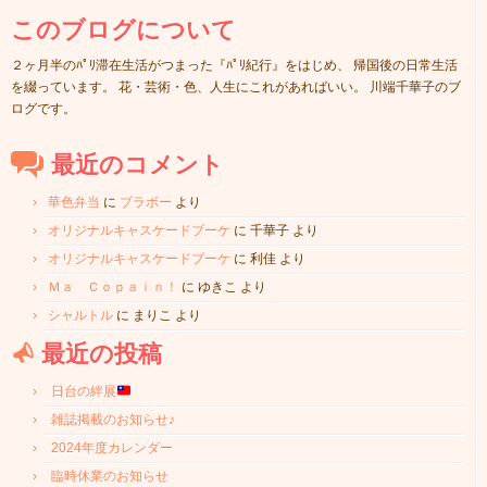
このブログについて
２ヶ月半のﾊﾟﾘ滞在生活がつまった『ﾊﾟﾘ紀行』をはじめ、 帰国後の日常生活
を綴っています。 花・芸術・色、人生にこれがあればいい。 川端千華子のブ
ログです。
最近のコメント
華色弁当
に
ブラボー
より
オリジナルキャスケードブーケ
に
千華子
より
オリジナルキャスケードブーケ
に
利佳
より
Ｍａ Ｃｏｐａｉｎ！
に
ゆきこ
より
シャルトル
に
まりこ
より
最近の投稿
日台の絆展
雑誌掲載のお知らせ♪
2024年度カレンダー
臨時休業のお知らせ