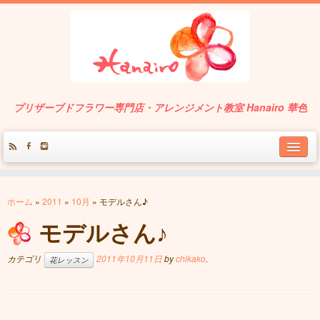
プリザーブドフラワー専門店・アレンジメント教室 Hanairo 華色
About
ホーム
»
2011
»
10月
»
モデルさん♪
Service
モデルさん♪
Works
カテゴリ
2011年10月11日
by
chikako
.
花レッスン
Contact