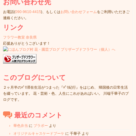
お問い合わせ先
お電話(
090-9610-4415
)、もしくは
お問い合わせフォーム
をご利用いただきご
連絡ください。
リンク
フラワー教室 奈良県
応援ありがとうございます！
このブログについて
２ヶ月半のﾊﾟﾘ滞在生活がつまった『ﾊﾟﾘ紀行』をはじめ、 帰国後の日常生活
を綴っています。 花・芸術・色、人生にこれがあればいい。 川端千華子のブ
ログです。
最近のコメント
華色弁当
に
ブラボー
より
オリジナルキャスケードブーケ
に
千華子
より