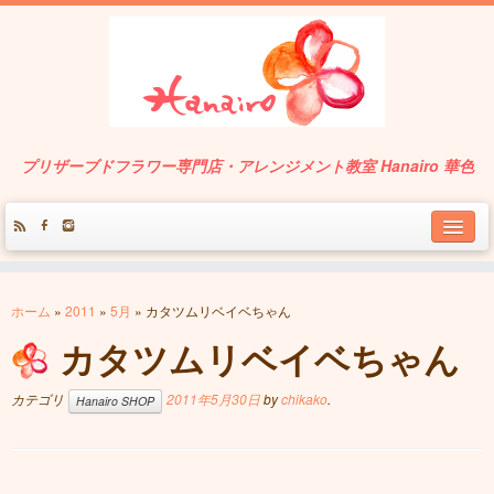
プリザーブドフラワー専門店・アレンジメント教室 Hanairo 華色
About
ホーム
»
2011
»
5月
»
カタツムリベイベちゃん
Service
カタツムリベイベちゃん
Works
カテゴリ
2011年5月30日
by
chikako
.
Hanairo SHOP
Contact