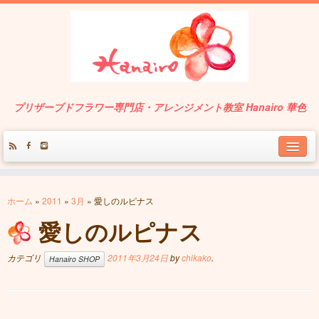
プリザーブドフラワー専門店・アレンジメント教室 Hanairo 華色
About
ホーム
»
2011
»
3月
»
愛しのルピナス
Service
愛しのルピナス
Works
カテゴリ
2011年3月24日
by
chikako
.
Hanairo SHOP
Contact