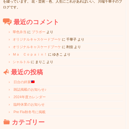
を綴っています。 花・芸術・色、人生にこれがあればいい。 川端千華子のブ
ログです。
最近のコメント
華色弁当
に
ブラボー
より
オリジナルキャスケードブーケ
に
千華子
より
オリジナルキャスケードブーケ
に
利佳
より
Ｍａ Ｃｏｐａｉｎ！
に
ゆきこ
より
シャルトル
に
まりこ
より
最近の投稿
日台の絆展
雑誌掲載のお知らせ♪
2024年度カレンダー
臨時休業のお知らせ
Pre Fla秋冬号に掲載
カテゴリー