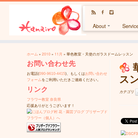
About
Servi
ホーム
»
2010
»
11月
»
華色教室・天使のガラスドームレッスン
お問い合わせ先
お電話(
090-9610-4415
)、もしくは
お問い合わせ
ス
フォーム
をご利用いただきご連絡ください。
リンク
カテゴリ
フラワー教室 奈良県
応援ありがとうございます！