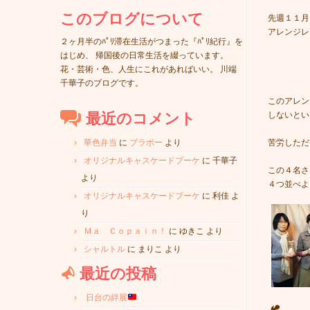
このブログについて
先週１１月
アレンジレ
２ヶ月半のﾊﾟﾘ滞在生活がつまった『ﾊﾟﾘ紀行』を
はじめ、 帰国後の日常生活を綴っています。
花・芸術・色、人生にこれがあればいい。 川端
千華子のブログです。
このアレン
しないとい
最近のコメント
苦労しただ
華色弁当
に
ブラボー
より
オリジナルキャスケードブーケ
に
千華子
この４名さ
より
４つ並べよ
オリジナルキャスケードブーケ
に
利佳
よ
り
Ｍａ Ｃｏｐａｉｎ！
に
ゆきこ
より
シャルトル
に
まりこ
より
最近の投稿
日台の絆展