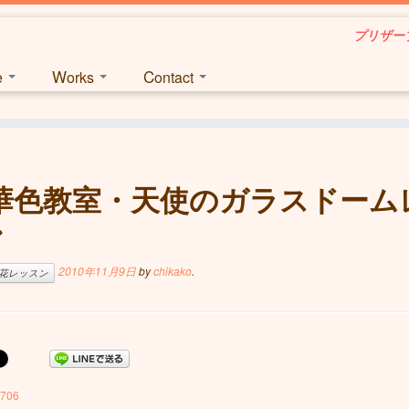
プリザーブ
ce
Works
Contact
華色教室・天使のガラスドーム
ン
2010年11月9日
by
chikako
.
花レッスン