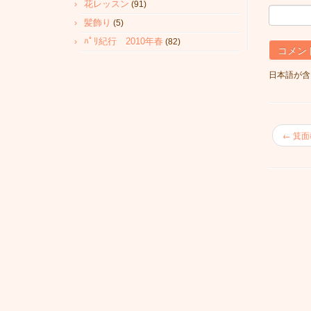
花レッスン
(91)
髪飾り
(5)
ﾊﾟﾘ紀行 2010年春
(82)
日本語が含
←
箕面